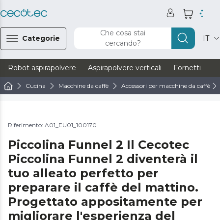
Che cosa stai
Categorie
IT
cercando?
Robot aspirapolvere
Aspirapolvere verticali
Fornetti
Ve
Cucina
Macchine da caffè
Accessori per macchine da caffè
Riferimento: A01_EU01_100170
Piccolina Funnel 2 Il Cecotec
Piccolina Funnel 2 diventerà il
tuo alleato perfetto per
preparare il caffè del mattino.
Progettato appositamente per
migliorare l'esperienza del