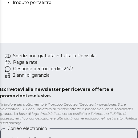
Imbuto portafiltro
Spedizione gratuita in tutta la Penisola!
Paga a rate
Gestione dei tuoi ordini 24/7
2 anni di garanzia
Iscrivetevi alla newsletter per ricevere offerte e
promozioni esclusive.
*Il titolare del trattamento è il gruppo Cecotec (Cecotec Innovaciones S.L. e
Solotriatlon S.L.), con l'obiettivo di inviarvi offerte e promozioni delle società del
gruppo. La base di legittimità è il consenso esplicito e l'utente ha il diritto di
accesso, rettifica, cancellazione e altri diritti, come indicato nel nostro sito.
Politica
sulla privacy
Correo electrónico