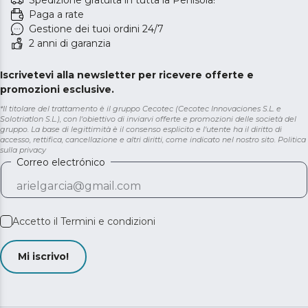
Paga a rate
Gestione dei tuoi ordini 24/7
2 anni di garanzia
Iscrivetevi alla newsletter per ricevere offerte e
promozioni esclusive.
*Il titolare del trattamento è il gruppo Cecotec (Cecotec Innovaciones S.L. e
Solotriatlon S.L.), con l'obiettivo di inviarvi offerte e promozioni delle società del
gruppo. La base di legittimità è il consenso esplicito e l'utente ha il diritto di
accesso, rettifica, cancellazione e altri diritti, come indicato nel nostro sito.
Politica
sulla privacy
Correo electrónico
Accetto il
Termini e condizioni
Mi iscrivo!