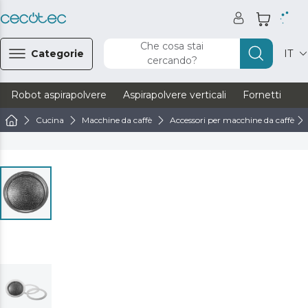
Che cosa stai
Categorie
IT
cercando?
Robot aspirapolvere
Aspirapolvere verticali
Fornetti
Ve
Cucina
Macchine da caffè
Accessori per macchine da caffè