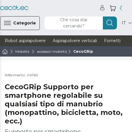
Che cosa stai
Categorie
IT
cercando?
Robot aspirapolvere
Aspirapolvere verticali
Fornetti
Ve
Mobilità
accessori mobilità
CecoGRip
Riferimento: 04760
CecoGRip Supporto per
smartphone regolabile su
qualsiasi tipo di manubrio
(monopattino, bicicletta, moto,
ecc.)
Supporto per smartphone