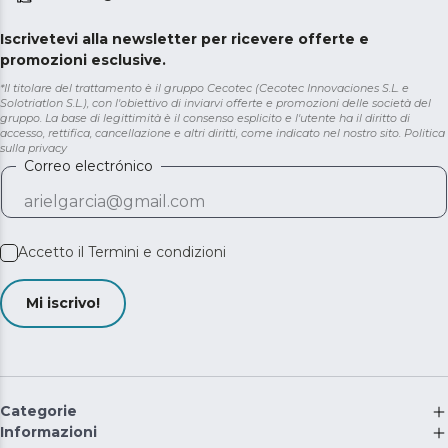
Iscrivetevi alla newsletter per ricevere offerte e
promozioni esclusive.
*Il titolare del trattamento è il gruppo Cecotec (Cecotec Innovaciones S.L. e
Solotriatlon S.L.), con l'obiettivo di inviarvi offerte e promozioni delle società del
gruppo. La base di legittimità è il consenso esplicito e l'utente ha il diritto di
accesso, rettifica, cancellazione e altri diritti, come indicato nel nostro sito.
Politica
sulla privacy
Correo electrónico
Accetto il
Termini e condizioni
Mi iscrivo!
Categorie
Informazioni