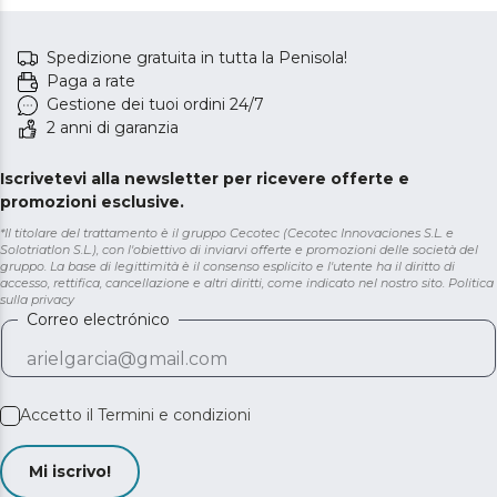
Spedizione gratuita in tutta la Penisola!
Paga a rate
Gestione dei tuoi ordini 24/7
2 anni di garanzia
Iscrivetevi alla newsletter per ricevere offerte e
promozioni esclusive.
*Il titolare del trattamento è il gruppo Cecotec (Cecotec Innovaciones S.L. e
Solotriatlon S.L.), con l'obiettivo di inviarvi offerte e promozioni delle società del
gruppo. La base di legittimità è il consenso esplicito e l'utente ha il diritto di
accesso, rettifica, cancellazione e altri diritti, come indicato nel nostro sito.
Politica
sulla privacy
Correo electrónico
Accetto il
Termini e condizioni
Mi iscrivo!