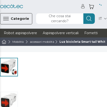
Che cosa stai
Categorie
IT
cercando?
Robot aspirapolvere
Aspirapolvere verticali
Fornetti
Ve
Mobilità
accessori mobilità
Luz bicicleta Smart tail Whit