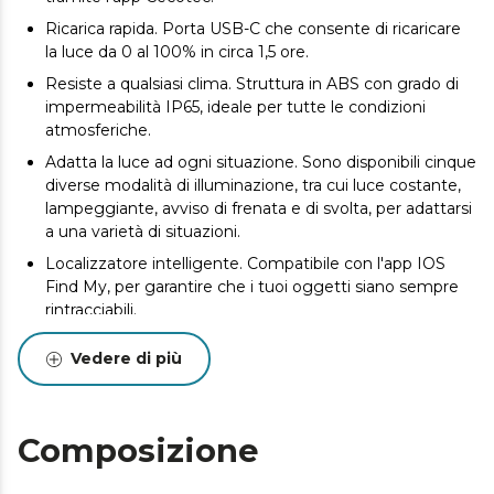
Ricarica rapida. Porta USB-C che consente di ricaricare
la luce da 0 al 100% in circa 1,5 ore.
Resiste a qualsiasi clima. Struttura in ABS con grado di
impermeabilità IP65, ideale per tutte le condizioni
atmosferiche.
Adatta la luce ad ogni situazione. Sono disponibili cinque
diverse modalità di illuminazione, tra cui luce costante,
lampeggiante, avviso di frenata e di svolta, per adattarsi
a una varietà di situazioni.
Localizzatore intelligente. Compatibile con l'app IOS
Find My, per garantire che i tuoi oggetti siano sempre
rintracciabili.
Goditi la sua portabilità. Sia la luce che il localizzatore
Vedere di più
sono piccoli e leggeri, ideali da portare sempre con sé.
Composizione