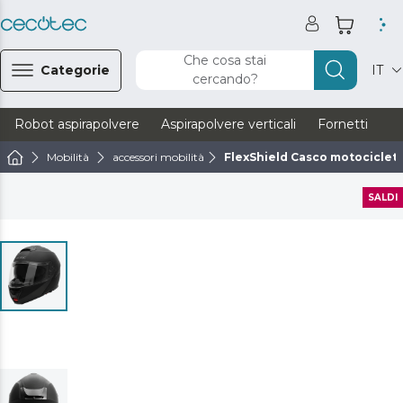
Che cosa stai
Categorie
IT
cercando?
Robot aspirapolvere
Aspirapolvere verticali
Fornetti
Ve
Mobilità
accessori mobilità
FlexShield Casco motociclet
SALDI