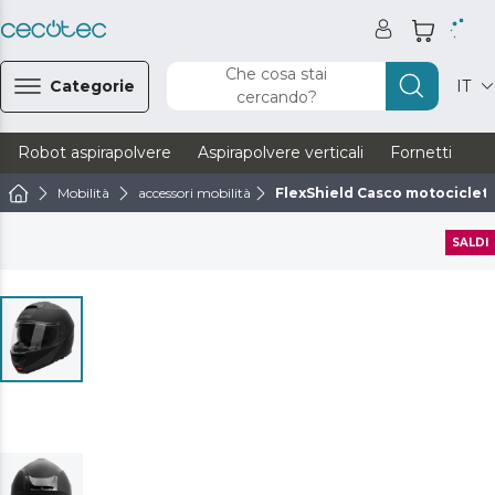
Che cosa stai
Categorie
IT
cercando?
Robot aspirapolvere
Aspirapolvere verticali
Fornetti
Ve
Mobilità
accessori mobilità
FlexShield Casco motociclett
SALDI