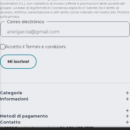
Solotriatlon S.L.), con l'obiettivo di inviarvi offerte e promozioni delle società del
gruppo. La base di legittimità è il consenso esplicito e l'utente ha il diritto di
accesso, rettifica, cancellazione e altri diritti, come indicato nel nostro sito.
Politica
sulla privacy
Correo electrónico
Accetto il
Termini e condizioni
Mi iscrivo!
Categorie
Informazioni
Metodi di pagamento
Contatto
©
2026
Cecotec Innovaciones S.L. | RII-AEE: 5537