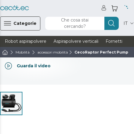
Che cosa stai
Categorie
IT
cercando?
Robot aspirapolvere
Aspirapolvere verticali
Fornetti
Ve
Mobilità
accessori mobilità
CecoRaptor Perfect Pump
Guarda il video