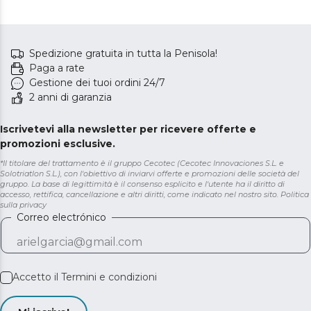
Spedizione gratuita in tutta la Penisola!
Paga a rate
Gestione dei tuoi ordini 24/7
2 anni di garanzia
Iscrivetevi alla newsletter per ricevere offerte e
promozioni esclusive.
*Il titolare del trattamento è il gruppo Cecotec (Cecotec Innovaciones S.L. e
Solotriatlon S.L.), con l'obiettivo di inviarvi offerte e promozioni delle società del
gruppo. La base di legittimità è il consenso esplicito e l'utente ha il diritto di
accesso, rettifica, cancellazione e altri diritti, come indicato nel nostro sito.
Politica
sulla privacy
Correo electrónico
Accetto il
Termini e condizioni