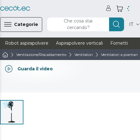
Che cosa stai
Categorie
IT
cercando?
Robot aspirapolvere
Aspirapolvere verticali
Fornetti
Ve
Ventilazione/Riscaldamento
Ventilatori
Ventilatori a piantana
Guarda il video