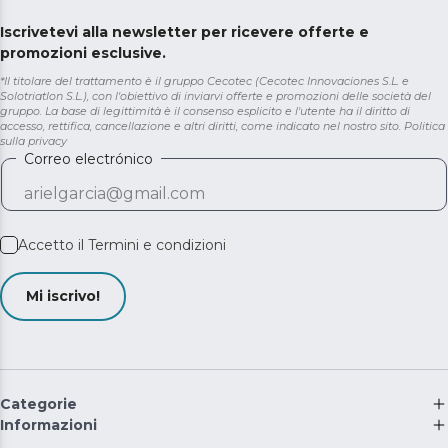
Iscrivetevi alla newsletter per ricevere offerte e
promozioni esclusive.
*Il titolare del trattamento è il gruppo Cecotec (Cecotec Innovaciones S.L. e
Solotriatlon S.L.), con l'obiettivo di inviarvi offerte e promozioni delle società del
gruppo. La base di legittimità è il consenso esplicito e l'utente ha il diritto di
accesso, rettifica, cancellazione e altri diritti, come indicato nel nostro sito.
Politica
sulla privacy
Correo electrónico
Accetto il
Termini e condizioni
Mi iscrivo!
Categorie
Informazioni