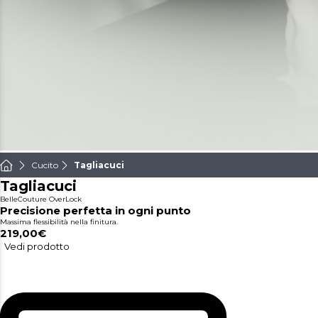
Cucito
Tagliacuci
Tagliacuci
BelleCouture OverLock
Precisione perfetta in ogni punto
Massima flessibilità nella finitura.
219,00€
Vedi prodotto