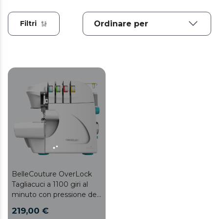
Filtri
BelleCouture OverLock
Tagliacuci a 1100 giri al
minuto con pressione del
piedino regolabile e kit di
219,00 €
accessori.