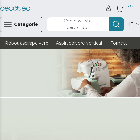
Che cosa stai
Categorie
IT
cercando?
Robot aspirapolvere
Aspirapolvere verticali
Fornetti
Ve