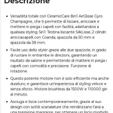
Descrizione
Versatilità totale con CeramicCare 8in1 AirGlisse Gyro
Champagne, che ti permette di lisciare, arricciare e
mettere in piega i capelli con facilità, adattandosi a
qualsiasi styling. 5in1: Testina lisciante SilkLisse, 2 cilindri
arricciacapelli con Coanda, spazzola da 50 mm e
spazzola da 38 mm.
Facile uso dello styler grazie alle due spazzole, in grado
di ruotare in entrambe le direzioni, garantendo un
risultato da salone e permettendo di mattere in piega i
capelli con comodità e precisione. Funzione di
rotazione.
Questo potente motore non è solo efficiente ma anche
duraturo, e garantisce un'esperienza di styling veloce e
senza sforzo. Motore brushless da 1500W e 110000 giri
al minuto.
Asciuga e liscia contemporaneamente, grazie al suo
design con sottili scanalature che reindirizzano l'aria a
una pressione maggiore, per ottenere un liscio morbido