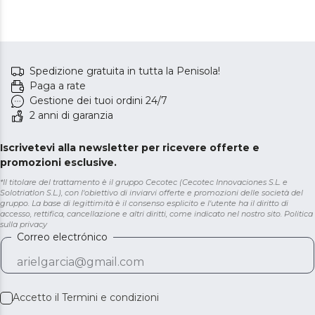
della temperatura.
Spedizione gratuita in tutta la Penisola!
Paga a rate
Gestione dei tuoi ordini 24/7
2 anni di garanzia
Iscrivetevi alla newsletter per ricevere offerte e
promozioni esclusive.
*Il titolare del trattamento è il gruppo Cecotec (Cecotec Innovaciones S.L. e
Solotriatlon S.L.), con l'obiettivo di inviarvi offerte e promozioni delle società del
gruppo. La base di legittimità è il consenso esplicito e l'utente ha il diritto di
accesso, rettifica, cancellazione e altri diritti, come indicato nel nostro sito.
Politica
sulla privacy
Correo electrónico
Accetto il
Termini e condizioni