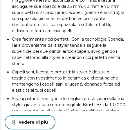
maggiore varietà di acconciature con la sua testina
asciuga, le sue spazzole da 33 mm, 40 mm e 70 mm, i
suoi 2 pettini, 2 cilindri arricciacapelli (destro e sinistro), la
sua spazzola districante, pettine volumizzante,
concentratore, e la sua spazzola a setole retrattili,
diffusore e ferro arricciacapelli.
Crea facilmente ricci perfetti: Con la tecnologia Coanda,
l'aria proveniente dalla styler tende a seguire la
superficie dei due cilindri arricciacapelli, avvolgendo i
capelli attorno alla styler e creando ricci perfetti senza
sforzo.
Capelli sani, lucenti e protetti: la styler è dotata di
testine con rivestimento in ceramica e cheratina che
mantengono i capelli sani e lucenti, donando forza ed
elasticità ai tuoi capelli.
Styling istantaneo: goditi le migliori prestazioni della tua
styler grazie al suo motore digitale Brushless da 110.000
giri al minuto ad alta velocità che semplifica lo styling
dei tuoi capelli in breve tempo.
Vedere di più
Riduce l'effetto crespo: gli ioni negativi rilasciati dal