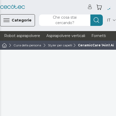
Che cosa stai
Categorie
IT
cercando?
Robot aspirapolvere
Aspirapolvere verticali
Fornetti
Ve
Cura della persona
Styler per capelli
CeramicCare 14in1 Air