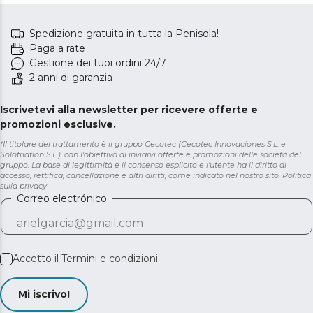
Spedizione gratuita in tutta la Penisola!
Paga a rate
Gestione dei tuoi ordini 24/7
2 anni di garanzia
Iscrivetevi alla newsletter per ricevere offerte e
promozioni esclusive.
*Il titolare del trattamento è il gruppo Cecotec (Cecotec Innovaciones S.L. e
Solotriatlon S.L.), con l'obiettivo di inviarvi offerte e promozioni delle società del
gruppo. La base di legittimità è il consenso esplicito e l'utente ha il diritto di
accesso, rettifica, cancellazione e altri diritti, come indicato nel nostro sito.
Politica
sulla privacy
Correo electrónico
Accetto il
Termini e condizioni
Mi iscrivo!