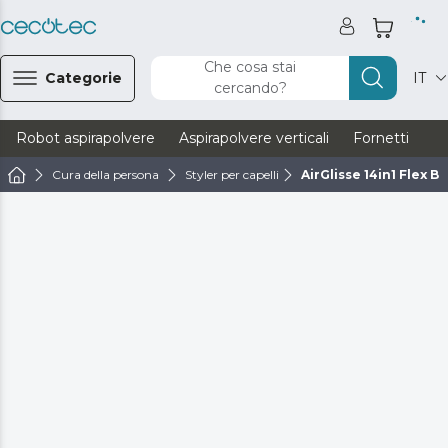
Che cosa stai
Categorie
IT
cercando?
Robot aspirapolvere
Aspirapolvere verticali
Fornetti
Ve
Cura della persona
Styler per capelli
AirGlisse 14in1 Flex Bl