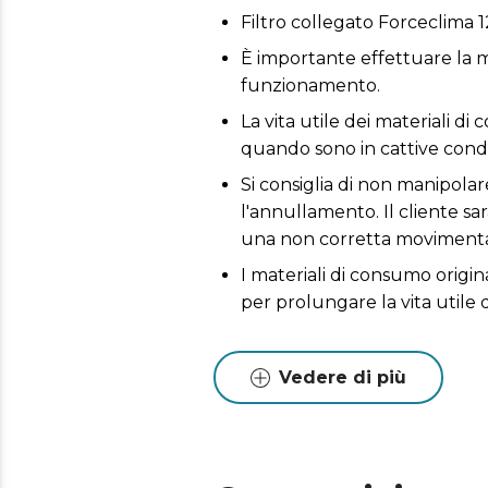
Filtro collegato Forceclima
È importante effettuare la m
funzionamento.
La vita utile dei materiali di
quando sono in cattive condi
Si consiglia di non manipola
l'annullamento. Il cliente sa
una non corretta movimenta
I materiali di consumo origin
per prolungare la vita utile 
Vedere di più