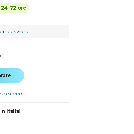
n 24-72 ore
omposizione
a
rare
ezzo scende
n Italia!
.