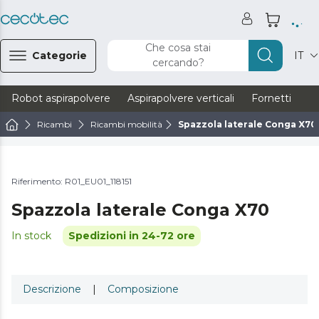
Che cosa stai
Categorie
IT
cercando?
Robot aspirapolvere
Aspirapolvere verticali
Fornetti
Ve
Ricambi
Ricambi mobilità
Spazzola laterale Conga X70
Riferimento: R01_EU01_118151
Spazzola laterale Conga X70
In stock
Spedizioni in 24-72 ore
Descrizione
|
Composizione