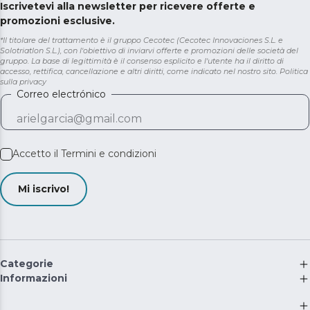
Iscrivetevi alla newsletter per ricevere offerte e
promozioni esclusive.
*Il titolare del trattamento è il gruppo Cecotec (Cecotec Innovaciones S.L. e
Solotriatlon S.L.), con l'obiettivo di inviarvi offerte e promozioni delle società del
gruppo. La base di legittimità è il consenso esplicito e l'utente ha il diritto di
accesso, rettifica, cancellazione e altri diritti, come indicato nel nostro sito.
Politica
sulla privacy
Correo electrónico
Accetto il
Termini e condizioni
Mi iscrivo!
Categorie
Informazioni