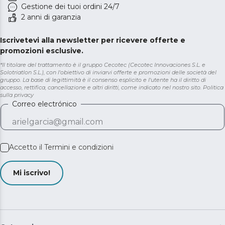
Gestione dei tuoi ordini 24/7
2 anni di garanzia
Iscrivetevi alla newsletter per ricevere offerte e
promozioni esclusive.
*Il titolare del trattamento è il gruppo Cecotec (Cecotec Innovaciones S.L. e
Solotriatlon S.L.), con l'obiettivo di inviarvi offerte e promozioni delle società del
gruppo. La base di legittimità è il consenso esplicito e l'utente ha il diritto di
accesso, rettifica, cancellazione e altri diritti, come indicato nel nostro sito.
Politica
sulla privacy
Correo electrónico
Accetto il
Termini e condizioni
Mi iscrivo!