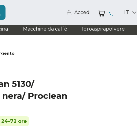
Accedi
IT
ina
Macchine da caffè
Idroaspirapolvere
argento
an 5130/
 nera/ Proclean
n 24-72 ore