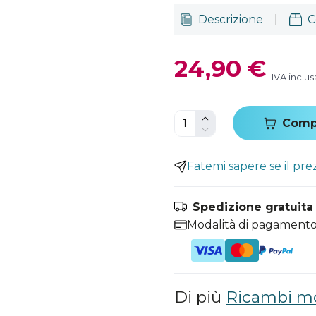
Descrizione
|
C
24,90 €
IVA inclus
Comp
Fatemi sapere se il pr
Spedizione gratuita i
Modalità di pagamento
Di più
Ricambi mo