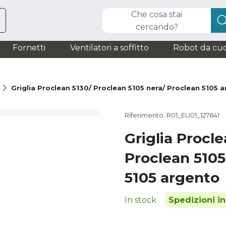
Che cosa stai
cercando?
Fornetti
Ventilatori a soffitto
Robot da cuc
à
Griglia Proclean 5130/ Proclean 5105 nera/ Proclean 5105 
Riferimento: R01_EU01_127641
Griglia Procle
Proclean 5105
5105 argento
In stock
Spedizioni i