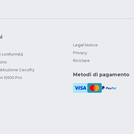
i
Legal Notice
Privacy
i conformità
Riciclare
ions
ituzione Cecofry
Metodi di pagamento
on 10100 Pro