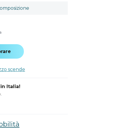
omposizione
a
rare
ezzo scende
n Italia!
.
bilità