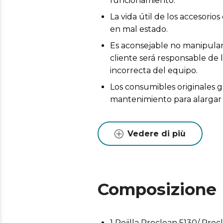
funcionamiento.
La vida útil de los accesor
en mal estado.
Es aconsejable no manipular 
cliente será responsable de 
incorrecta del equipo.
Los consumibles originales g
mantenimiento para alargar l
Vedere di più
Composizione
1 Rejilla Proclean 5130/ Proc