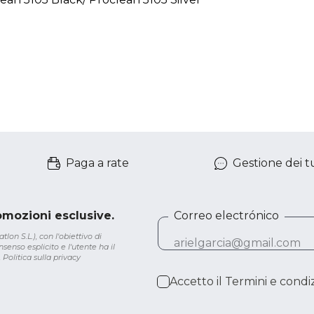
Paga a rate
Gestione dei tu
romozioni esclusive.
Correo electrónico
lon S.L.), con l'obiettivo di
senso esplicito e l'utente ha il
.
Politica sulla privacy
Accetto il
Termini e condiz