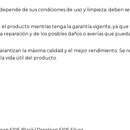
ios depende de sus condiciones de uso y limpieza; deben
el producto mientras tenga la garantía vigente, ya que h
la reparación y de los posibles daños o averías que pue
arantizan la máxima calidad y el mejor rendimiento. Se 
a vida útil del producto.
lean 5105 Black/ Proclean 5105 Silver