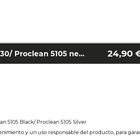
24,90 
Griglia Proclean 5130/ Proclean 5105 nera/ Proclean 5105 argento
ean 5105 Black/ Proclean 5105 Silver
enimiento y un uso responsable del producto, para garan