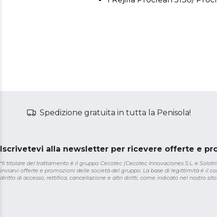
Spedizione gratuita in tutta la Penisola!
Iscrivetevi alla newsletter per ricevere offerte e p
*Il titolare del trattamento è il gruppo Cecotec (Cecotec Innovaciones S.L. e Solotriat
inviarvi offerte e promozioni delle società del gruppo. La base di legittimità è il con
diritto di accesso, rettifica, cancellazione e altri diritti, come indicato nel nostro sito