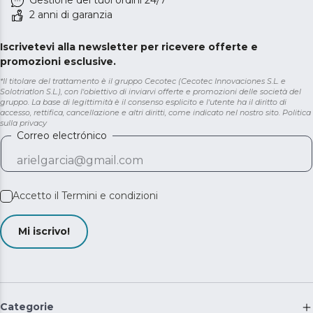
Gestione dei tuoi ordini 24/7
2 anni di garanzia
Iscrivetevi alla newsletter per ricevere offerte e
promozioni esclusive.
*Il titolare del trattamento è il gruppo Cecotec (Cecotec Innovaciones S.L. e
Solotriatlon S.L.), con l'obiettivo di inviarvi offerte e promozioni delle società del
gruppo. La base di legittimità è il consenso esplicito e l'utente ha il diritto di
accesso, rettifica, cancellazione e altri diritti, come indicato nel nostro sito.
Politica
sulla privacy
Correo electrónico
Accetto il
Termini e condizioni
Mi iscrivo!
Categorie