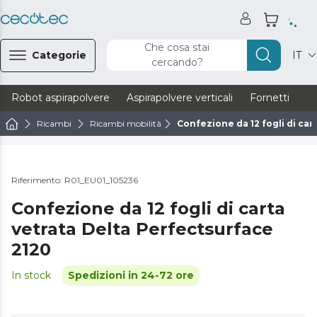
Che cosa stai
Categorie
IT
cercando?
Robot aspirapolvere
Aspirapolvere verticali
Fornetti
Ve
Ricambi
Ricambi mobilità
Confezione da 12 fogli di car
Riferimento: R01_EU01_105236
Confezione da 12 fogli di carta
vetrata Delta Perfectsurface
2120
In stock
Spedizioni in 24-72 ore