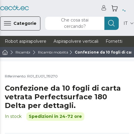
Che cosa stai
Categorie
IT
cercando?
Robot aspirapolvere
Aspirapolvere verticali
Fornetti
Ve
Ricambi
Ricambi mobilità
Confezione da 10 fogli di car
Riferimento: R01_EU01_119270
Confezione da 10 fogli di carta
vetrata Perfectsurface 180
Delta per dettagli.
In stock
Spedizioni in 24-72 ore