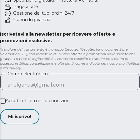
Spedizione gratuita in tutta la Penisola!
Paga a rate
Gestione dei tuoi ordini 24/7
2 anni di garanzia
Iscrivetevi alla newsletter per ricevere offerte e
promozioni esclusive.
*Il titolare del trattamento è il gruppo Cecotec (Cecotec Innovaciones S.L. e
Solotriatlon S.L.), con l'obiettivo di inviarvi offerte e promozioni delle società del
gruppo. La base di legittimità è il consenso esplicito e l'utente ha il diritto di
accesso, rettifica, cancellazione e altri diritti, come indicato nel nostro sito.
Politica
sulla privacy
Correo electrónico
Accetto il
Termini e condizioni
Mi iscrivo!