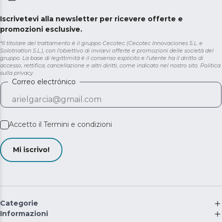
Iscrivetevi alla newsletter per ricevere offerte e
promozioni esclusive.
*Il titolare del trattamento è il gruppo Cecotec (Cecotec Innovaciones S.L. e
Solotriatlon S.L.), con l'obiettivo di inviarvi offerte e promozioni delle società del
gruppo. La base di legittimità è il consenso esplicito e l'utente ha il diritto di
accesso, rettifica, cancellazione e altri diritti, come indicato nel nostro sito.
Politica
sulla privacy
Correo electrónico
Accetto il
Termini e condizioni
Mi iscrivo!
Categorie
Informazioni