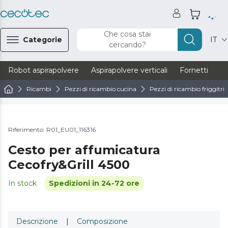
Che cosa stai
Categorie
IT
cercando?
Robot aspirapolvere
Aspirapolvere verticali
Fornetti
Ve
Ricambi
Pezzi di ricambio cucina
Pezzi di ricambio friggitric
Riferimento: R01_EU01_116316
Cesto per affumicatura
Cecofry&Grill 4500
In stock
Spedizioni in 24-72 ore
Descrizione
|
Composizione