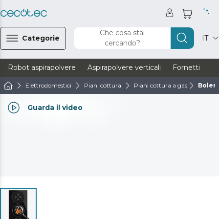
Che cosa stai
Categorie
IT
cercando?
Robot aspirapolvere
Aspirapolvere verticali
Fornetti
Ve
Elettrodomestici
Piani cottura
Piani cottura a gas
Boler
Guarda il video