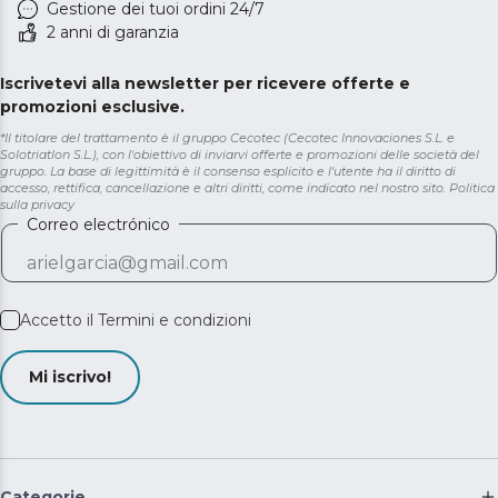
Gestione dei tuoi ordini 24/7
2 anni di garanzia
Iscrivetevi alla newsletter per ricevere offerte e
promozioni esclusive.
*Il titolare del trattamento è il gruppo Cecotec (Cecotec Innovaciones S.L. e
Solotriatlon S.L.), con l'obiettivo di inviarvi offerte e promozioni delle società del
gruppo. La base di legittimità è il consenso esplicito e l'utente ha il diritto di
accesso, rettifica, cancellazione e altri diritti, come indicato nel nostro sito.
Politica
sulla privacy
Correo electrónico
Accetto il
Termini e condizioni
Mi iscrivo!
Categorie