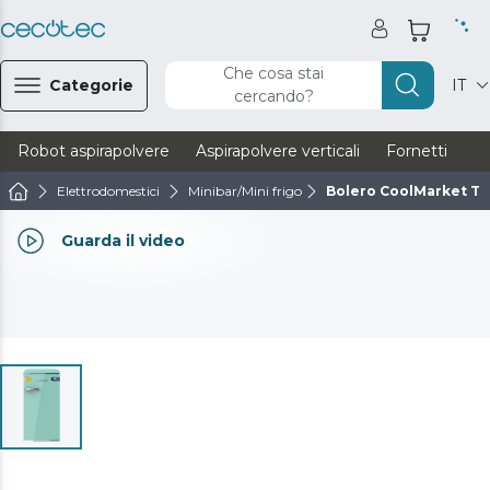
Che cosa stai
Categorie
IT
cercando?
Robot aspirapolvere
Aspirapolvere verticali
Fornetti
Ve
Elettrodomestici
Minibar/Mini frigo
Bolero CoolMarket TT 
Guarda il video