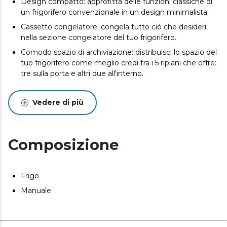
Design compatto: approfitta delle funzioni classiche di
un frigorifero convenzionale in un design minimalista.
Cassetto congelatore: congela tutto ciò che desideri
nella sezione congelatore del tuo frigorifero.
Comodo spazio di archiviazione: distribuisci lo spazio del
tuo frigorifero come meglio credi tra i 5 ripiani che offre:
tre sulla porta e altri due all'interno.
Classe E: risparmio energetico garantito su base
giornaliera.
Vedere di più
Composizione
Frigo
Manuale