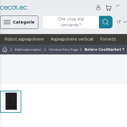
Che cosa stai
Categorie
IT
cercando?
Robot aspirapolvere
Aspirapolvere verticali
Fornetti
Ve
Elettrodomestici
Minibar/Mini frigo
Bolero CoolMarket TT