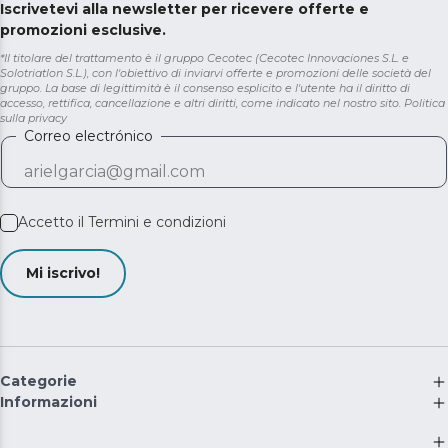
Iscrivetevi alla newsletter per ricevere offerte e
promozioni esclusive.
*Il titolare del trattamento è il gruppo Cecotec (Cecotec Innovaciones S.L. e
Solotriatlon S.L.), con l'obiettivo di inviarvi offerte e promozioni delle società del
gruppo. La base di legittimità è il consenso esplicito e l'utente ha il diritto di
accesso, rettifica, cancellazione e altri diritti, come indicato nel nostro sito.
Politica
sulla privacy
Correo electrónico
Accetto il
Termini e condizioni
Mi iscrivo!
Categorie
Informazioni