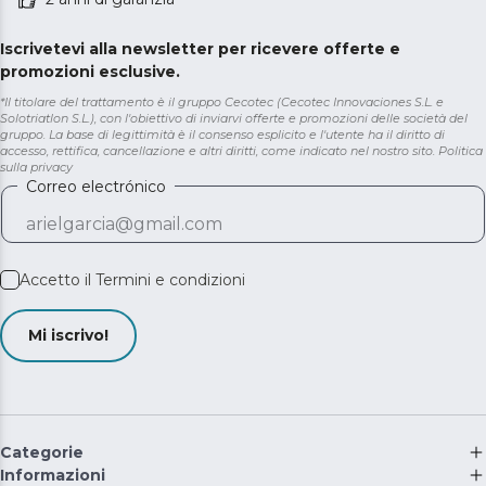
Iscrivetevi alla newsletter per ricevere offerte e
promozioni esclusive.
*Il titolare del trattamento è il gruppo Cecotec (Cecotec Innovaciones S.L. e
Solotriatlon S.L.), con l'obiettivo di inviarvi offerte e promozioni delle società del
gruppo. La base di legittimità è il consenso esplicito e l'utente ha il diritto di
accesso, rettifica, cancellazione e altri diritti, come indicato nel nostro sito.
Politica
sulla privacy
Correo electrónico
Accetto il
Termini e condizioni
Mi iscrivo!
Categorie
Informazioni