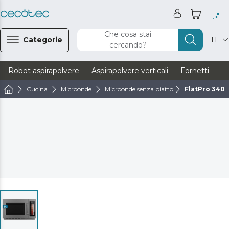
Che cosa stai
Categorie
IT
cercando?
Robot aspirapolvere
Aspirapolvere verticali
Fornetti
Ve
Cucina
Microonde
Microonde senza piatto
FlatPro 340