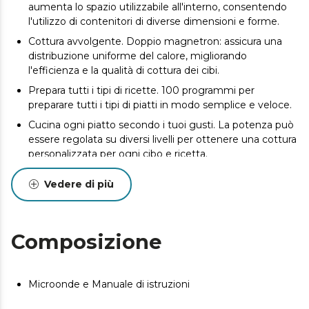
aumenta lo spazio utilizzabile all'interno, consentendo
l'utilizzo di contenitori di diverse dimensioni e forme.
Cottura avvolgente. Doppio magnetron: assicura una
distribuzione uniforme del calore, migliorando
l'efficienza e la qualità di cottura dei cibi.
Prepara tutti i tipi di ricette. 100 programmi per
preparare tutti i tipi di piatti in modo semplice e veloce.
Cucina ogni piatto secondo i tuoi gusti. La potenza può
essere regolata su diversi livelli per ottenere una cottura
personalizzata per ogni cibo e ricetta.
Scongelamento uniforme. Ottieni uno scongelamento
Vedere di più
rapido e senza punti freddi.
Pulito in una passata. Il design senza piatto consente di
non dover pulire a zone, rendendo il processo di pulizia
Composizione
più rapido e semplice.
Facile da usare. Controllo digitale che rende il controllo
facile e veloce, ideale per gli spazi commerciali.
Microonde e Manuale di istruzioni
Timer da 60 minuti. Controlla il processo in modo
preciso senza dover stare attento allo spegnimento.