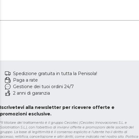
Spedizione gratuita in tutta la Penisola!
Paga a rate
Gestione dei tuoi ordini 24/7
2 anni di garanzia
Iscrivetevi alla newsletter per ricevere offerte e
promozioni esclusive.
*Il titolare del trattamento è il gruppo Cecotec (Cecotec Innovaciones S.L. e
Solotriatlon S.L.), con l'obiettivo di inviarvi offerte e promozioni delle società del
gruppo. La base di legittimità è il consenso esplicito e l'utente ha il diritto di
accesso, rettifica, cancellazione e altri diritti, come indicato nel nostro sito.
Politica