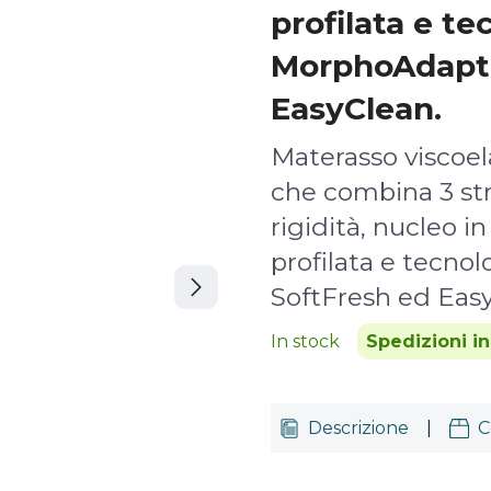
profilata e te
MorphoAdapt,
EasyClean.
Materasso viscoel
che combina 3 str
rigidità, nucleo 
profilata e tecno
SoftFresh ed Eas
In stock
Spedizioni in
Descrizione
|
C