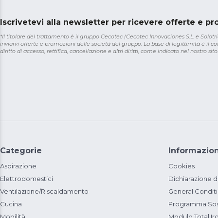
Iscrivetevi alla newsletter per ricevere offerte e p
*Il titolare del trattamento è il gruppo Cecotec (Cecotec Innovaciones S.L. e Solotriat
inviarvi offerte e promozioni delle società del gruppo. La base di legittimità è il con
diritto di accesso, rettifica, cancellazione e altri diritti, come indicato nel nostro sito
Categorie
Informazion
Aspirazione
Cookies
Elettrodomestici
Dichiarazione d
Ventilazione/Riscaldamento
General Condit
Cucina
Programma Sost
Mobilità
Modulo Total Ir