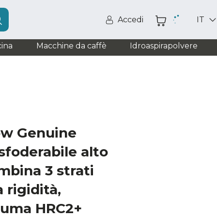
Accedi
IT
ina
Macchine da caffè
Idroaspirapolvere
ow Genuine
sfoderabile alto
bina 3 strati
 rigidità,
hiuma HRC2+