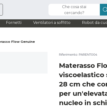
Che cosa stai
cercando?
Fornetti
Ventilatori a soffitto
Robot da cuc
rasso Flow Genuine
Riferimento: PARENT004
Materasso Fl
viscoelastico 
28 cm che com
per un'elevata
nucleo in sc