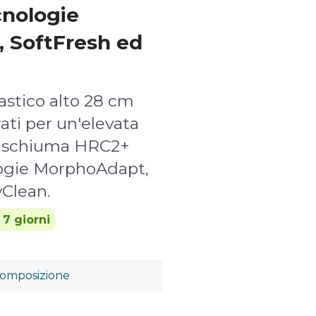
cnologie
 SoftFresh ed
astico alto 28 cm
ati per un'elevata
in schiuma HRC2+
logie MorphoAdapt,
yClean.
 7 giorni
omposizione