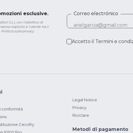
romozioni esclusive.
Correo electrónico
lon S.L.), con l'obiettivo di
senso esplicito e l'utente ha il
.
Politica sulla privacy
Accetto il
Termini e condiz
i
Legal Notice
Privacy
i conformità
Riciclare
ions
ituzione Cecofry
Metodi di pagamento
on 10100 Pro