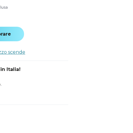
clusa
rare
ezzo scende
n Italia!
.