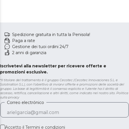
Spedizione gratuita in tutta la Penisola!
Paga a rate
Gestione dei tuoi ordini 24/7
2 anni di garanzia
Iscrivetevi alla newsletter per ricevere offerte e
promozioni esclusive.
*Il titolare del trattamento è il gruppo Cecotec (Cecotec Innovaciones S.L. e
Solotriatlon S.L.), con l'obiettivo di inviarvi offerte e promozioni delle società del
gruppo. La base di legittimità è il consenso esplicito e l'utente ha il diritto di
accesso, rettifica, cancellazione e altri diritti, come indicato nel nostro sito.
Politica
sulla privacy
Correo electrónico
Accetto il
Termini e condizioni