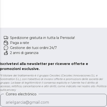
Spedizione gratuita in tutta la Penisola!
Paga a rate
Gestione dei tuoi ordini 24/7
2 anni di garanzia
Iscrivetevi alla newsletter per ricevere offerte e
promozioni esclusive.
*Il titolare del trattamento è il gruppo Cecotec (Cecotec Innovaciones S.L. e
Solotriatlon S.L.), con l'obiettivo di inviarvi offerte e promozioni delle società del
gruppo. La base di legittimità è il consenso esplicito e l'utente ha il diritto di
accesso, rettifica, cancellazione e altri diritti, come indicato nel nostro sito.
Politica
sulla privacy
Correo electrónico