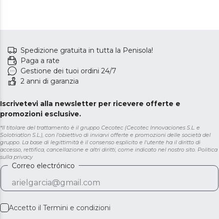
Spedizione gratuita in tutta la Penisola!
Paga a rate
Gestione dei tuoi ordini 24/7
2 anni di garanzia
Iscrivetevi alla newsletter per ricevere offerte e
promozioni esclusive.
*Il titolare del trattamento è il gruppo Cecotec (Cecotec Innovaciones S.L. e
Solotriatlon S.L.), con l'obiettivo di inviarvi offerte e promozioni delle società del
gruppo. La base di legittimità è il consenso esplicito e l'utente ha il diritto di
accesso, rettifica, cancellazione e altri diritti, come indicato nel nostro sito.
Politica
sulla privacy
Correo electrónico
Accetto il
Termini e condizioni