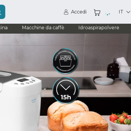
Accedi
IT
ina
Macchine da caffè
Idroaspirapolvere