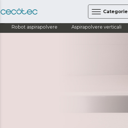
Categorie
Cucina
Macchine del pane
Robot aspirapolvere
Aspirapolvere verticali