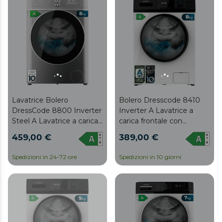
modalità Comfort, Livello
carico.
del suolo, Sterilizzazione,
pulizia automatica del
cestello e Partenza
Ritardata .
Lavatrice Bolero
Bolero Dresscode 8410
DressCode 8800 Inverter
Inverter A Lavatrice a
Steel A Lavatrice a carica
carica frontale con
frontale con capacità di 8
capacità di 8 kg e 1400
459,00 €
389,00 €
kg e 1400 giri al minuto,
giri/min, classe A, 16
16 programmi, Motore
programmi, motore
Spedizioni in 24-72 ore
Spedizioni in 10 giorni
Inverter Plus, SteamMax,
Inverter Plus, SteamMax,
Caricamento automatico
Drum Clean e Allergy
e display touch XXL. Una
Care.
classe.