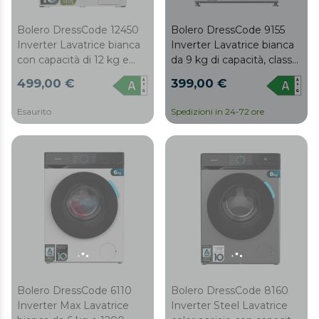
Bolero DressCode 12450
Bolero DressCode 9155
Inverter Lavatrice bianca
Inverter Lavatrice bianca
con capacità di 12 kg e
da 9 kg di capacità, classe
1410 giri/min, 16
A-30%, 1400 giri/min, 12
499,00 €
399,00 €
programmi, classe A-20 %,
programmi, Classe A,
motore Inverter Plus,
motore Inverter Plus,
Esaurito
Spedizioni in 24-72 ore
elegante pannello in
Steam Max, Drum Clean,
acciaio inox, SteamMax,
Delay Start, PreWash,
Drum Clean, Allergy Care,
programma Quick 15',
Pearl Drum, Delay Start,
KidLock e pannello di
Función Silence, Stop&Go
controllo LED.
e Kid Lock.
Bolero DressCode 6110
Bolero DressCode 8160
Inverter Max Lavatrice
Inverter Steel Lavatrice