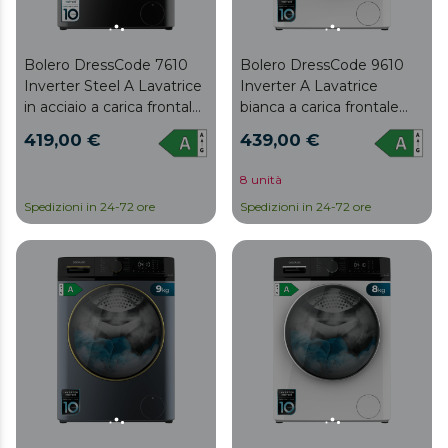
Bolero DressCode 7610
Bolero DressCode 9610
Inverter Steel A Lavatrice
Inverter A Lavatrice
in acciaio a carica frontale
bianca a carica frontale
con capacità 7 Kg, 1400
con capacità 9 Kg, 1400
419,00 €
439,00 €
Giri/min, Classe A, Steam
Giri/min, Classe A, Steam
Max, Motore inverter plus,
Max, Motore inverter plus,
8 unità
15 programmi, OnSmart,
15 programmi, OnSmart,
Spedizioni in 24-72 ore
Spedizioni in 24-72 ore
Fuzzy Logic, Smooth
Fuzzy Logic, Smooth
Wash, Stop&Go, Gomma
Wash, Stop&Go, Gomma
antibatterica e Pulizia
antibatterica e Pulizia
Cestello.
Cestello.