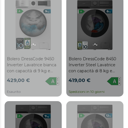
Drum Clean, Allergy Care,
Drum Clean, Allergy Care,
Pearl Drum, Delay Start,
Pearl Drum, Delay Start,
Función Silence, Stop&Go
Función Silence, Stop&Go
e Kid Lock.
e Kid Lock.
Bolero DressCode 9450
Bolero DressCode 8450
Inverter Lavatrice bianca
Inverter Steel Lavatrice
con capacità di 9 kg e
con capacità di 8 kg e
1400 giri/min, 16
1400 giri/min, 16
429,00 €
419,00 €
programmi, classe A-10 %,
programmi, classe A-20 %,
motore Inverter Plus,
motore Inverter Plus,
Esaurito
Spedizioni in 10 giorni
elegante pannello in
elegante pannello in
acciaio inox, SteamMax,
acciaio inox, SteamMax,
Drum Clean, Allergy Care,
Drum Clean, Allergy Care,
Pearl Drum, Delay Start,
Pearl Drum, Delay Start,
Función Silence, Stop&Go
Función Silence, Stop&Go
e Kid Lock.
e Kid Lock.