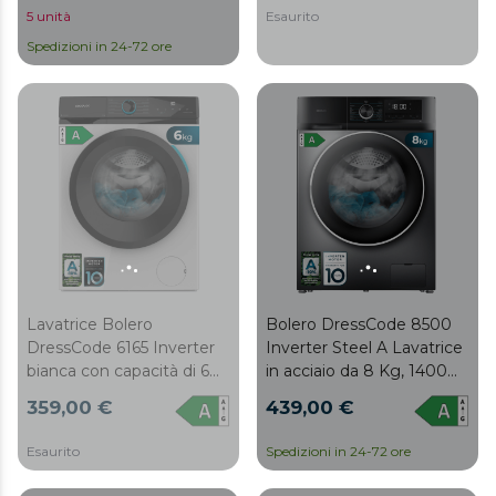
Schermo 10,3" FullColor, 11
Schermo 10,3" FullColor, 11
Esaurito
5 unità
programmi, Motore
programmi, Motore
Spedizioni in 24-72 ore
Inverter Plus, SteamMax,
Inverter Plus, SteamMax,
Classe A, Spa Care,
Classe A, Spa Care,
OnSmart, Fuzzy Logic,
OnSmart, Fuzzy Logic,
Smooth Wash,
Smooth Wash, Gomma
Antibatterico Pulire la
Antibatterica e Pulisci
gomma e il tamburo
tamburo
Lavatrice Bolero
Bolero DressCode 8500
DressCode 6165 Inverter
Inverter Steel A Lavatrice
bianca con capacità di 6
in acciaio da 8 Kg, 1400
kg e 1200 giri/min, 11
giri, inverter più motore,
359,00 €
439,00 €
programmi, classe A-10%,
vapore, 16 programmi,
motore Inverter Plus,
classe A e SteamMax.
Esaurito
Spedizioni in 24-72 ore
Steam Max, pulizia del
cestello, programma