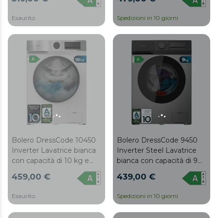
classe A, 16 programmi,
programmi, classe A-10 %,
motore Inverter Plus,
motore Inverter Plus,
Esaurito
Spedizioni in 10 giorni
SteamMax, lavaggio
elegante pannello in
intelligente e rilevatore di
acciaio inox, SteamMax,
carico.
Drum Clean, Allergy Care,
Pearl Drum, Delay Start,
Función Silence, Stop&Go
e Kid Lock.
Bolero DressCode 10450
Bolero DressCode 9450
Inverter Lavatrice bianca
Inverter Steel Lavatrice
con capacità di 10 kg e
bianca con capacità di 9
1410 giri/min, 16
kg e 1400 giri/min, 16
459,00 €
439,00 €
programmi, classe A-10 %,
programmi, classe A-10 %,
motore Inverter Plus,
motore Inverter Plus,
Esaurito
Spedizioni in 10 giorni
elegante pannello in
elegante pannello in
acciaio inox, SteamMax,
acciaio inox, SteamMax,