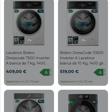
rapido 15', avvio ritardato,
blocco bambini e pannello
di controllo con display a
LED.
Lavatrice Bolero
Bolero DressCode 10500
Dresscode 7500 Inverter
Inverter A Lavatrice
A bianca da 7 kg, 1400
bianca da 10 Kg, 1400 giri,
giri, inverter più motore,
inverter più motore,
409,00 €
519,00 €
vapore, 16 programmi,
vapore, 16 programmi,
classe A e SteamMax.
classe A e SteamMax.
Spedizioni in 24-72 ore
Spedizioni in 24-72 ore