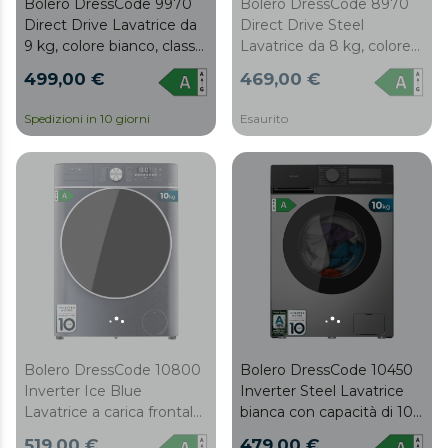
Bolero DressCode 9970
Bolero DressCode 8970
Direct Drive Lavatrice da
Direct Drive Steel
9 kg, colore bianco, classe
Lavatrice da 8 kg, colore
A, con motore Direct
steel, classe A, con
499,00 €
469,00 €
Drive e 1400 giri/min, 11
motore Direct Drive e
programmi, display
1400 giri/min, 11
Spedizioni in 10 giorni
Esaurito
FullColor, porta XXL e
programmi, pannello di
funzione vapore
controllo FullColor, porta
SteamMax, Spa Care, Soil
XXL e funzione vapore
Level, Delay End, My Fav,
SteamMax, Spa Care, Soil
luce interna, Drum Clean
Level, Delay End, My Fav,
Plus e Stop&Go
luce interna, Drum Clean
Plus e Stop&Go
Bolero DressCode 10800
Bolero DressCode 10450
Inverter Ice Blue
Inverter Steel Lavatrice
Lavatrice a carica frontale
bianca con capacità di 10
da 10 kg, 1400 giri/min,
kg e 1410 giri/min, 16
519,00 €
479,00 €