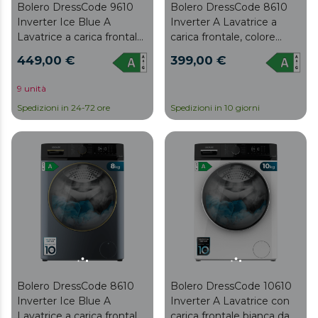
Bolero DressCode 9610
Bolero DressCode 8610
Inverter Ice Blue A
Inverter A Lavatrice a
Lavatrice a carica frontale
carica frontale, colore
Ice Blue con capacità 9
bianco, capacità di 8 kg,
449,00 €
399,00 €
Kg, 1400 Giri/min, Classe
1400 giri al minuto, Classe
A, Steam Max, Motore
A, Steam Max, Motore
9 unità
inverter plus, 15
Inverter plus, 15
Spedizioni in 24-72 ore
Spedizioni in 10 giorni
programmi, OnSmart,
programmi, OnSmart,
Fuzzy Logic, Smooth
Fuzzy Logic, Smooth
Wash, Stop&Go, Gomma
Wash, Stop&Go, gomma
antibatterica e Pulizia
antibatterica e Drum
Cestello.
Clean.
Bolero DressCode 8610
Bolero DressCode 10610
Inverter Ice Blue A
Inverter A Lavatrice con
Lavatrice a carica frontale,
carica frontale bianca da