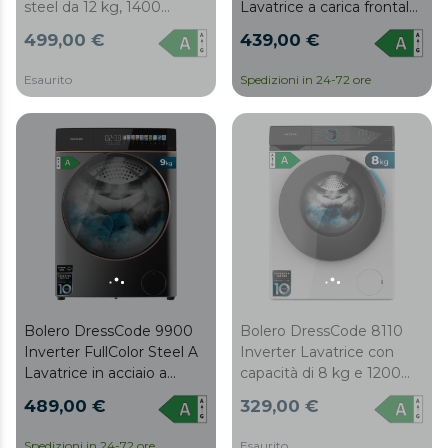
steel da 12 kg, 1400
Lavatrice a carica frontale
giri/min, motore inverter
con capacità di 8 kg e
499,00 €
439,00 €
plus, Steam Max e classe
1400 giri/min, Classe A, 16
A.
programmi, Motore
Esaurito
Spedizioni in 24-72 ore
Inverter Plus, SteamMax,
lavaggio intelligente e
rilevatore di carico.
Bolero DressCode 9900
Bolero DressCode 8110
Inverter FullColor Steel A
Inverter Lavatrice con
Lavatrice in acciaio a
capacità di 8 kg e 1200
carica frontale con
giri al minuto, 11
489,00 €
329,00 €
capacità di 9 kg e 1400
programmi, Classe A,
giri/min, Schermo
Motore Inverter Plus,
Spedizioni in 24-72 ore
Esaurito