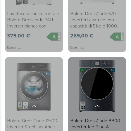
Lavatrice a carica frontale
Bolero DressCode 520
Bolero Dresscode 7411
InverterLavatrice con
Inverter bianca con
capacità di 5 kg e 1000
capacità di 7 kg e 1200
giri al minuto, 16
379,00 €
269,00 €
giri/min, classe A-10%, 16
programmi, con funzione
programmi, motore
vapore SteamMax, Spa
Esaurito
Esaurito
Inverter Plus, SteamMax,
Care, Drum Clean, Delay
pulizia del cestello, Allergy
Start, KidLock, Pre-
Care, avvio ritardato,
lavaggio e programma
Diamond Care, Stop&Go,
rapido 15’
programma ECO e blocco
bambini.
Bolero DressCode 12500
Bolero DressCode 8800
Inverter Steel Lavatrice
Inverter Ice Blue A