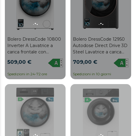
Bolero DressCode 10800
Bolero DressCode 12950
Inverter A Lavatrice a
Autodose Direct Drive 3D
carica frontale con
Steel Lavatrice a carica
capacità di 10 kg e 1400
frontale autodose steel
509,00 €
709,00 €
giri/min, 16 programmi,
con capacità di 12 kg,
Classe A, Motore Inverter
1400 giri/min, classe A e
Spedizioni in 24-72 ore
Spedizioni in 10 giorni
Plus, Steam Max, lavaggio
motore Direct Drive, con
intelligente e rilevatore di
design Core Matrix Screen
carico.
da 9,2" e Core Body, 13
programmi, SteamMax,
Sanitize, funzioni
intelligenti OnSmart e
Fuzzy Logic, Smooth
Wash, sportello XXL e luce
interna.