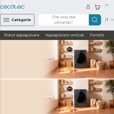
Che cosa stai
Categorie
IT
cercando?
Robot aspirapolvere
Aspirapolvere verticali
Fornetti
Ve