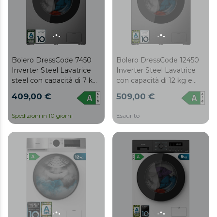
Bolero DressCode 7450
Bolero DressCode 12450
Inverter Steel Lavatrice
Inverter Steel Lavatrice
steel con capacità di 7 kg
con capacità di 12 kg e
e 1200 giri/min, 16
1410 giri/min, 16
409,00 €
509,00 €
programmi, classe A-10 %,
programmi, classe A-20 %,
motore Inverter Plus,
motore Inverter Plus,
Spedizioni in 10 giorni
Esaurito
elegante pannello in
elegante pannello in
acciaio inox, SteamMax,
acciaio inox, SteamMax,
Drum Clean, Allergy Care,
Drum Clean, Allergy Care,
Pearl Drum, Delay Start,
Pearl Drum, Delay Start,
Función Silence, Stop&Go
Función Silence, Stop&Go
e Kid Lock.
e Kid Lock.