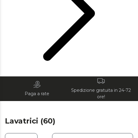
Spedizione gratuita in 24-72
Paga a rate
ore!
Lavatrici (60)