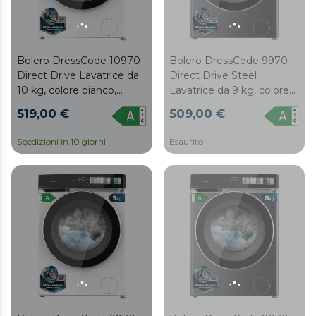
Bolero DressCode 10970
Bolero DressCode 9970
Direct Drive Lavatrice da
Direct Drive Steel
10 kg, colore bianco,
Lavatrice da 9 kg, colore
classe A, con motore
steel, classe A, con
519,00 €
509,00 €
Direct Drive e 1400
motore Direct Drive e
giri/min, 11 programmi,
1400 giri/min, 11
Spedizioni in 10 giorni
Esaurito
display FullColor, porta
programmi, display
XXL e funzione vapore
FullColor, porta XXL e
SteamMax, Spa Care, Soil
funzione vapore
Level, Delay End, My Fav,
SteamMax, Spa Care, Soil
luce interna, Drum Clean
Level, Delay End, My Fav,
Plus e Stop&Go
luce interna, Drum Clean
Plus e Stop&Go