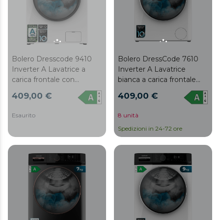
Bolero Dresscode 9410
Bolero DressCode 7610
Inverter A Lavatrice a
Inverter A Lavatrice
carica frontale con
bianca a carica frontale
capacità di 9 kg e 1400
con capacità 7 Kg, 1400
409,00 €
409,00 €
giri/min, classe A, 16
Giri/min, Classe A, Steam
programmi, motore
Max, Motore inverter plus,
Esaurito
8 unità
Inverter Plus, SteamMax,
15 programmi, OnSmart,
Spedizioni in 24-72 ore
Drum Clean e Allergy
Fuzzy Logic, Smooth
Care.
Wash, Stop&Go, Gomma
antibatterica e Pulizia
Cestello.