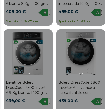
A bianca 8 Kg, 1400 giri,
in acciaio da 10 Kg, 1400
inverter più motore,
giri, inverter più motore,
409,00 €
499,00 €
vapore, 16 programmi,
vapore, 16 programmi,
classe A e SteamMax.
classe A e SteamMax.
Spedizioni in 24-72 ore
Spedizioni in 24-72 ore
Lavatrice Bolero
Bolero DressCode 8800
DressCode 9500 Inverter
Inverter A Lavatrice a
A 9 Kg bianca, 1400 giri,
carica frontale con
inverter più motore,
capacità di 8 kg e 1400
439,00 €
439,00 €
vapore, 16 programmi,
giri/min, 16 programmi,
classe A e SteamMax.
Motore Inverter Plus,