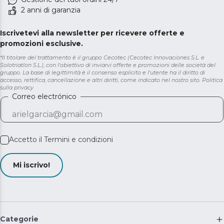
2 anni di garanzia
Iscrivetevi alla newsletter per ricevere offerte e
promozioni esclusive.
*Il titolare del trattamento è il gruppo Cecotec (Cecotec Innovaciones S.L. e
Solotriatlon S.L.), con l'obiettivo di inviarvi offerte e promozioni delle società del
gruppo. La base di legittimità è il consenso esplicito e l'utente ha il diritto di
accesso, rettifica, cancellazione e altri diritti, come indicato nel nostro sito.
Politica
sulla privacy
Correo electrónico
Accetto il
Termini e condizioni
Mi iscrivo!
Categorie