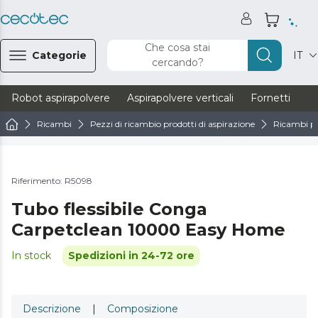
Che cosa stai
Categorie
IT
cercando?
Robot aspirapolvere
Aspirapolvere verticali
Fornetti
Ve
Ricambi
Pezzi di ricambio prodotti di aspirazione
Ricambi pe
Riferimento: R5098
Tubo flessibile Conga
Carpetclean 10000 Easy Home
In stock
Spedizioni in 24-72 ore
Descrizione
|
Composizione