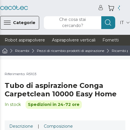
Che cosa stai
Categorie
IT
cercando?
Robot aspirapolvere
Aspirapolvere verticali
Fornetti
Ve
Ricambi
Pezzi di ricambio prodotti di aspirazione
Ricambi pe
Riferimento: R5103
Tubo di aspirazione Conga
Carpetclean 10000 Easy Home
In stock
Spedizioni in 24-72 ore
Descrizione
|
Composizione