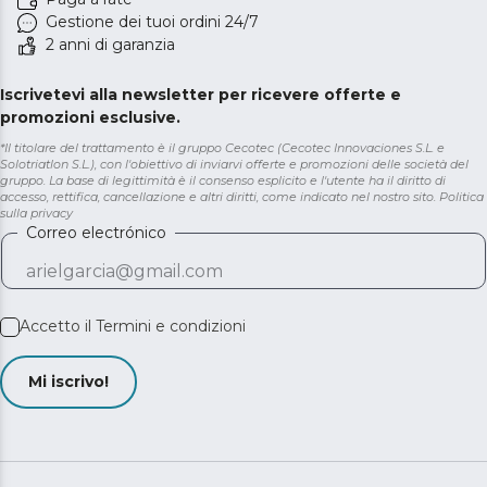
Gestione dei tuoi ordini 24/7
2 anni di garanzia
Iscrivetevi alla newsletter per ricevere offerte e
promozioni esclusive.
*Il titolare del trattamento è il gruppo Cecotec (Cecotec Innovaciones S.L. e
Solotriatlon S.L.), con l'obiettivo di inviarvi offerte e promozioni delle società del
gruppo. La base di legittimità è il consenso esplicito e l'utente ha il diritto di
accesso, rettifica, cancellazione e altri diritti, come indicato nel nostro sito.
Politica
sulla privacy
Correo electrónico
Accetto il
Termini e condizioni
Mi iscrivo!