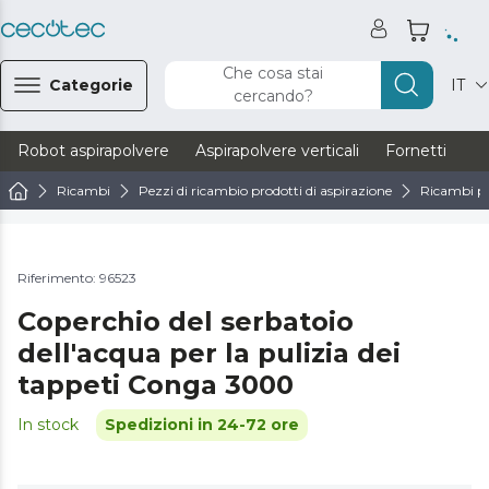
Che cosa stai
Categorie
IT
cercando?
Robot aspirapolvere
Aspirapolvere verticali
Fornetti
Ve
Ricambi
Pezzi di ricambio prodotti di aspirazione
Ricambi pe
Riferimento: 96523
Coperchio del serbatoio
dell'acqua per la pulizia dei
tappeti Conga 3000
In stock
Spedizioni in 24-72 ore