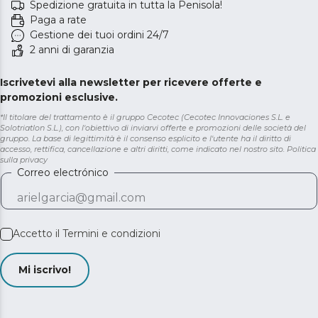
Spedizione gratuita in tutta la Penisola!
Paga a rate
Gestione dei tuoi ordini 24/7
2 anni di garanzia
Iscrivetevi alla newsletter per ricevere offerte e
promozioni esclusive.
*Il titolare del trattamento è il gruppo Cecotec (Cecotec Innovaciones S.L. e
Solotriatlon S.L.), con l'obiettivo di inviarvi offerte e promozioni delle società del
gruppo. La base di legittimità è il consenso esplicito e l'utente ha il diritto di
accesso, rettifica, cancellazione e altri diritti, come indicato nel nostro sito.
Politica
sulla privacy
Correo electrónico
Accetto il
Termini e condizioni
Mi iscrivo!