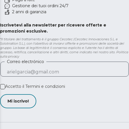
Gestione dei tuoi ordini 24/7
2 anni di garanzia
Iscrivetevi alla newsletter per ricevere offerte e
promozioni esclusive.
*Il titolare del trattamento è il gruppo Cecotec (Cecotec Innovaciones S.L. e
Solotriatlon S.L.), con l'obiettivo di inviarvi offerte e promozioni delle società del
gruppo. La base di legittimità è il consenso esplicito e l'utente ha il diritto di
accesso, rettifica, cancellazione e altri diritti, come indicato nel nostro sito.
Politica
sulla privacy
Correo electrónico
Accetto il
Termini e condizioni
Mi iscrivo!