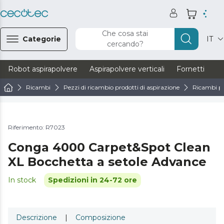
Che cosa stai
Categorie
IT
cercando?
Robot aspirapolvere
Aspirapolvere verticali
Fornetti
Ve
Ricambi
Pezzi di ricambio prodotti di aspirazione
Ricambi pe
Riferimento: R7023
Conga 4000 Carpet&Spot Clean
XL Bocchetta a setole Advance
In stock
Spedizioni in 24-72 ore
Descrizione
|
Composizione