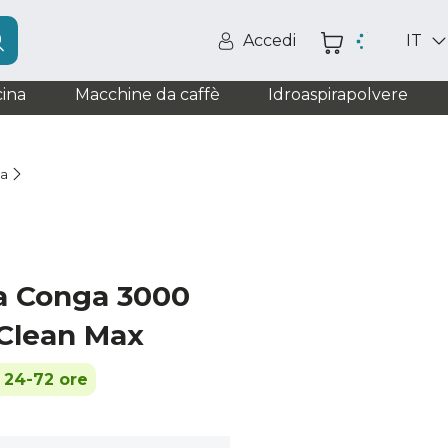
Accedi
IT
ina
Macchine da caffè
Idroaspirapolvere
ia
ga Conga 3000
Clean Max
n 24-72 ore