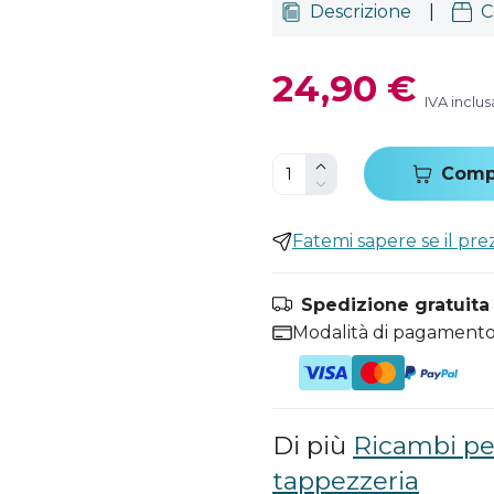
Descrizione
|
C
24,90 €
IVA inclus
Comp
Fatemi sapere se il pr
Spedizione gratuita i
Modalità di pagamento
Di più
Ricambi pe
tappezzeria