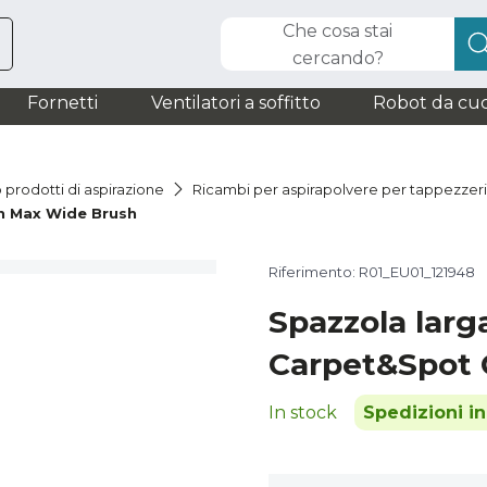
Che cosa stai
cercando?
Fornetti
Ventilatori a soffitto
Robot da cuc
 prodotti di aspirazione
Ricambi per aspirapolvere per tappezzer
n Max Wide Brush
Riferimento: R01_EU01_121948
Spazzola lar
Carpet&Spot 
In stock
Spedizioni i