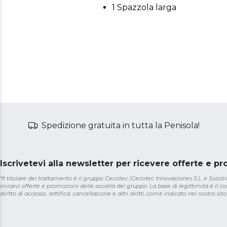
1 Spazzola larga
Spedizione gratuita in tutta la Penisola!
Iscrivetevi alla newsletter per ricevere offerte e p
*Il titolare del trattamento è il gruppo Cecotec (Cecotec Innovaciones S.L. e Solotriat
inviarvi offerte e promozioni delle società del gruppo. La base di legittimità è il con
diritto di accesso, rettifica, cancellazione e altri diritti, come indicato nel nostro sito