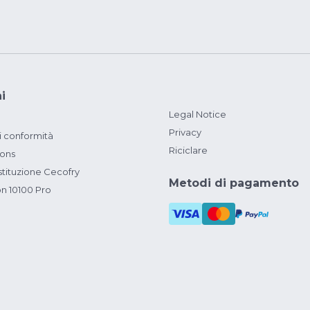
i
Legal Notice
Privacy
i conformità
Riciclare
ions
ituzione Cecofry
Metodi di pagamento
on 10100 Pro