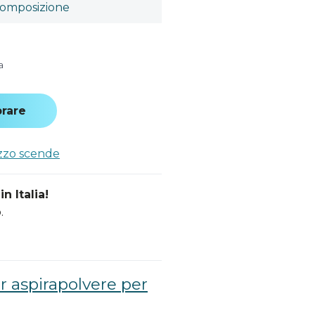
omposizione
a
rare
ezzo scende
n Italia!
.
r aspirapolvere per