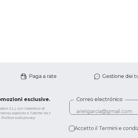
Paga a rate
Gestione dei tu
romozioni esclusive.
Correo electrónico
lon S.L.), con l'obiettivo di
senso esplicito e l'utente ha il
.
Politica sulla privacy
Accetto il
Termini e condiz