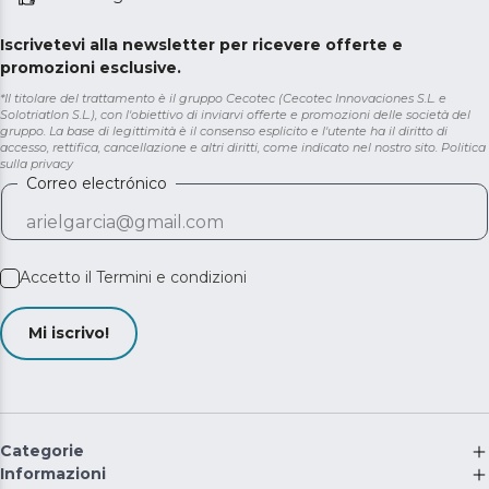
Iscrivetevi alla newsletter per ricevere offerte e
promozioni esclusive.
*Il titolare del trattamento è il gruppo Cecotec (Cecotec Innovaciones S.L. e
Solotriatlon S.L.), con l'obiettivo di inviarvi offerte e promozioni delle società del
gruppo. La base di legittimità è il consenso esplicito e l'utente ha il diritto di
accesso, rettifica, cancellazione e altri diritti, come indicato nel nostro sito.
Politica
sulla privacy
Correo electrónico
Accetto il
Termini e condizioni
Mi iscrivo!
Categorie
Informazioni