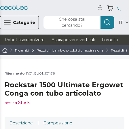
Che cosa stai
Categorie
IT
cercando?
Robot aspirapolvere
Aspirapolvere verticali
Fornetti
Ve
Ricambi
Pezzi di ricambio prodotti di aspirazione
Pezzi di ri
Riferimento: R01_EU01_101176
Rockstar 1500 Ultimate Ergowet
Conga con tubo articolato
Senza Stock
Descrizione
|
Composizione