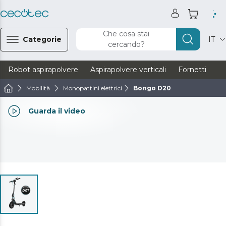
Che cosa stai
Categorie
IT
cercando?
Robot aspirapolvere
Aspirapolvere verticali
Fornetti
Ve
Mobilità
Monopattini elettrici
Bongo D20
Guarda il video