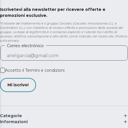
Iscrivetevi alla newsletter per ricevere offerte e
promozioni esclusive.
*Il titolare del trattamento è il gruppo Cecotec (Cecotec Innovaciones S.L. e
Solotriatlon S.L.), con l'obiettivo di inviarvi offerte e promozioni delle società del
gruppo. La base di legittimità è il consenso esplicito e l'utente ha il diritto di
accesso, rettifica, cancellazione e altri diritti, come indicato nel nostro sito.
Politica
sulla privacy
Correo electrónico
Accetto il
Termini e condizioni
Mi iscrivo!
Categorie
Informazioni