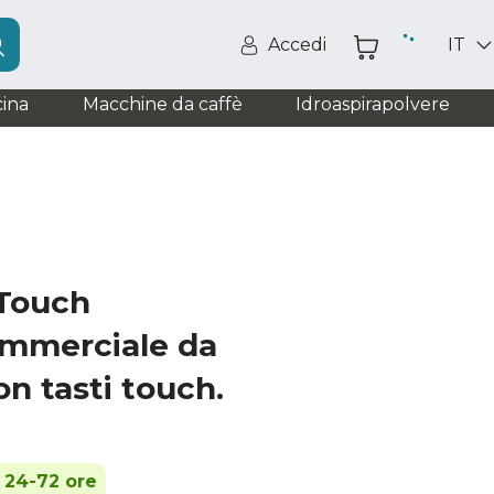
Accedi
IT
ina
Macchine da caffè
Idroaspirapolvere
 Touch
mmerciale da
n tasti touch.
n 24-72 ore