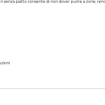
ign senza piatto consente di non dover pulire a zone, rend
itale che rende il controllo facile e veloce, ideale per gli
a il processo in modo preciso senza dover stare attento 
uzioni