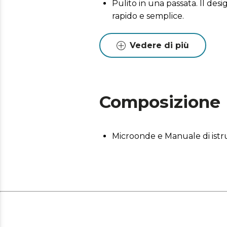
Pulito in una passata. Il des
rapido e semplice.
Facile da usare. Controllo dig
Vedere di più
Timer da 60 minuti. Controll
Composizione
Microonde e Manuale di istr