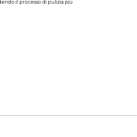
endo il processo di pulizia più
 spazi commerciali.
allo spegnimento.