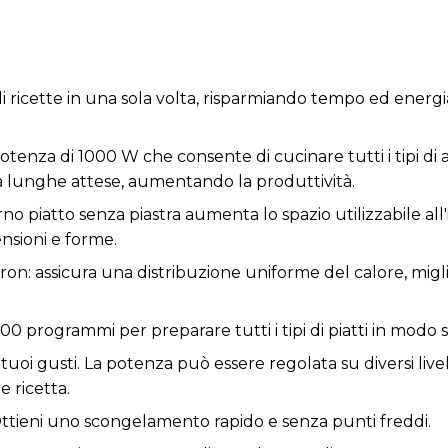
di ricette in una sola volta, risparmiando tempo ed energia
tenza di 1000 W che consente di cucinare tutti i tipi di 
a lunghe attese, aumentando la produttività.
nterno piatto senza piastra aumenta lo spazio utilizzabile al
ensioni e forme.
n: assicura una distribuzione uniforme del calore, miglio
e. 100 programmi per preparare tutti i tipi di piatti in modo
tuoi gusti. La potenza può essere regolata su diversi liv
e ricetta.
tieni uno scongelamento rapido e senza punti freddi.