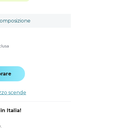
omposizione
clusa
rare
ezzo scende
n Italia!
.