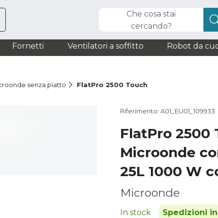
Che cosa stai
cercando?
Fornetti
Ventilatori a soffitto
Robot da cuc
croonde senza piatto
FlatPro 2500 Touch
Riferimento: A01_EU01_109933
FlatPro 2500
Microonde co
25L 1000 W co
Microonde
In stock
Spedizioni i